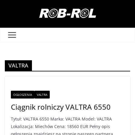
Przejdź
do
treści
VALTRA
OGŁOSZENIA
VALTRA
Ciągnik rolniczy VALTRA 6550
Tytuł: VALTRA 6550 Marka: VALTRA Model: VALTRA
Lokalizacja: Miechów Cena: 18560 EUR Pełny opis
ogłoszenia znajdziesz na stronie naszego partnera