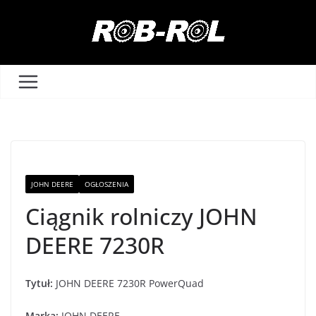
Przejdź
do
treści
JOHN DEERE
OGŁOSZENIA
Ciągnik rolniczy JOHN
DEERE 7230R
Tytuł:
JOHN DEERE 7230R PowerQuad
Marka:
JOHN DEERE