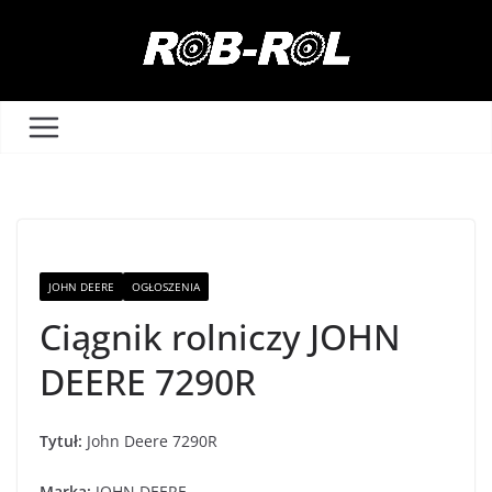
Przejdź
do
treści
JOHN DEERE
OGŁOSZENIA
Ciągnik rolniczy JOHN
DEERE 7290R
Tytuł:
John Deere 7290R
Marka:
JOHN DEERE