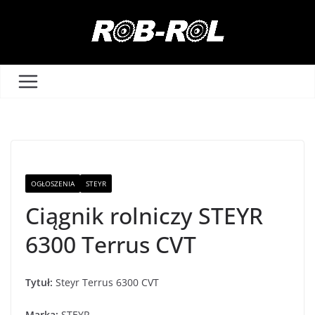
Przejdź
do
treści
OGŁOSZENIA
STEYR
Ciągnik rolniczy STEYR
6300 Terrus CVT
Tytuł:
Steyr Terrus 6300 CVT
Marka:
STEYR